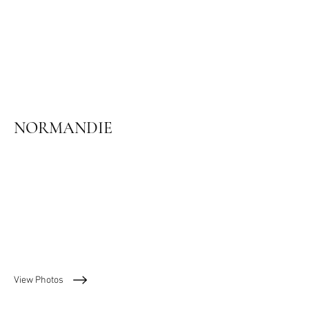
NORMANDIE
Mont Saint-Michel, Côte
d'Albatre, Deauville,
Honfleur
View Photos